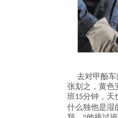
去对甲酚车
张划之，黄色
班
分钟，天
15
什么独他是湿
我，“他接过